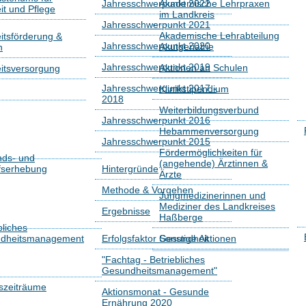
Jahresschwerpunkt 2022
Akademische Lehrpraxen
t und Pflege
im Landkreis
Jahresschwerpunkt 2021
Akademische Lehrabteilung
tsförderung &
Jahresschwerpunkt 2020
Akutgeriatrie
n
Jahresschwerpunkt 2019
Aktionen an Schulen
itsversorgung
Jahresschwerpunkt 2017 -
Klinikstipendium
2018
Weiterbildungsverbund
Jahresschwerpunkt 2016
Hebammenversorgung
Jahresschwerpunkt 2015
Fördermöglichkeiten für
nds- und
(angehende) Ärztinnen &
fserhebung
Hintergründe
Ärzte
Methode & Vorgehen
Jungmedizinerinnen und
Mediziner des Landkreises
Ergebnisse
Haßberge
bliches
dheitsmanagement
Erfolgsfaktor Gesundheit
Sonstige Aktionen
"Fachtag - Betriebliches
Gesundheitsmanagement"
szeiträume
Aktionsmonat - Gesunde
Ernährung 2020