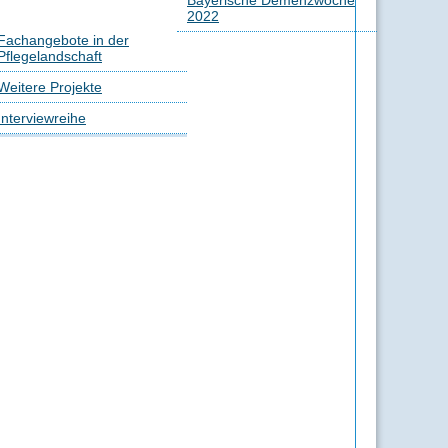
Bayerische Demenzwoche
2022
Fachangebote in der
Pflegelandschaft
Weitere Projekte
Interviewreihe