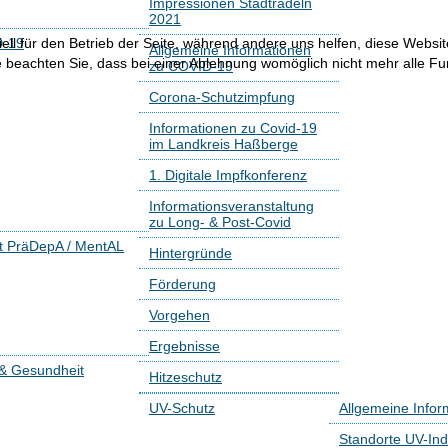
Impressionen Stadtradeln
2021
ell für den Betrieb der Seite, während andere uns helfen, diese Websi
-19
Allgemeine Informationen
 beachten Sie, dass bei einer Ablehnung womöglich nicht mehr alle Fun
zu COVID-19
Corona-Schutzimpfung
Informationen zu Covid-19
im Landkreis Haßberge
1. Digitale Impfkonferenz
Informationsveranstaltung
zu Long- & Post-Covid
kt PräDepA / MentAL
Hintergründe
Förderung
Vorgehen
Ergebnisse
 & Gesundheit
Hitzeschutz
UV-Schutz
Allgemeine Infor
Standorte UV-Ind