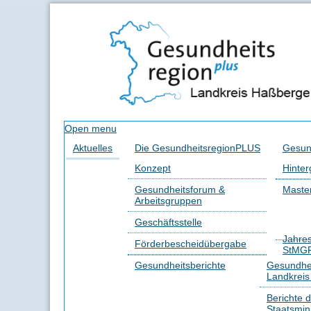
Open menu
Aktuelles
Die GesundheitsregionPLUS
Gesun
Konzept
Hinter
Gesundheitsforum &
Master
Arbeitsgruppen
Geschäftsstelle
Jahre
Förderbescheidübergabe
StMG
Gesundheitsberichte
Gesundhei
Landkrei
Berichte 
Staatsmin