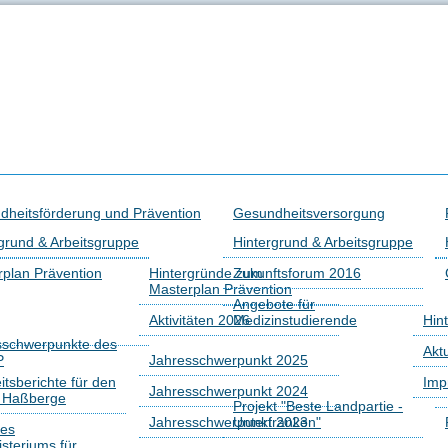
dheitsförderung und Prävention
Gesundheitsversorgung
grund & Arbeitsgruppe
Hintergrund & Arbeitsgruppe
plan Prävention
Hintergründe zum
Zukunftsforum 2016
Masterplan Prävention
Angebote für
Aktivitäten 2026
Medizinstudierende
Hin
sschwerpunkte des
Akt
P
Jahresschwerpunkt 2025
tsberichte für den
Imp
Jahresschwerpunkt 2024
s Haßberge
Projekt "Beste Landpartie -
Jahresschwerpunkt 2023
Unterfranken"
des
isteriums für