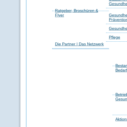
Gesundhei
Ratgeber, Broschüren &
Flyer
Gesundhei
Präventio
Gesundhe
Pflege
Die Partner | Das Netzwerk
Besta
Bedar
Betrie
Gesun
Aktion