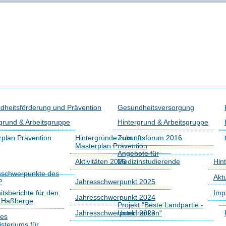
dheitsförderung und Prävention
Gesundheitsversorgung
grund & Arbeitsgruppe
Hintergrund & Arbeitsgruppe
plan Prävention
Hintergründe zum
Zukunftsforum 2016
Masterplan Prävention
Angebote für
Aktivitäten 2026
Medizinstudierende
Hin
sschwerpunkte des
Akt
P
Jahresschwerpunkt 2025
tsberichte für den
Imp
Jahresschwerpunkt 2024
s Haßberge
Projekt "Beste Landpartie -
Jahresschwerpunkt 2023
Unterfranken"
des
isteriums für