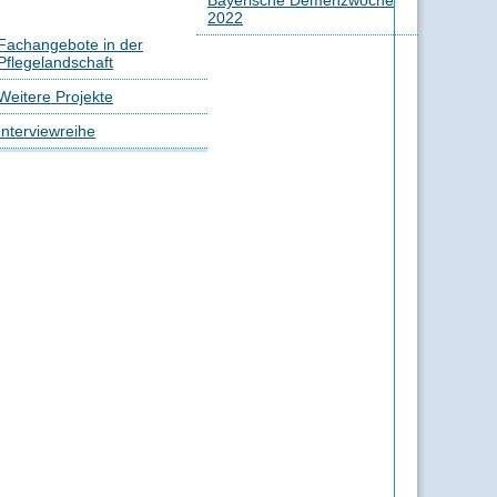
Bayerische Demenzwoche
2022
Fachangebote in der
Pflegelandschaft
Weitere Projekte
Interviewreihe