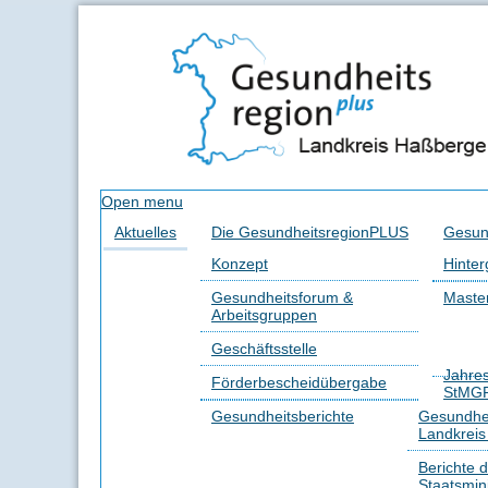
Open menu
Aktuelles
Die GesundheitsregionPLUS
Gesun
Konzept
Hinter
Gesundheitsforum &
Master
Arbeitsgruppen
Geschäftsstelle
Jahre
Förderbescheidübergabe
StMG
Gesundheitsberichte
Gesundhei
Landkrei
Berichte 
Staatsmin