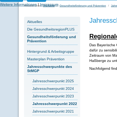
Weitere Informationen
|
Impressum
Aktuelle Seite:
Startseite
Gesundheitsförderung und Prävention
Jahr
Jahressc
Aktuelles
Die GesundheitsregionPLUS
Regional
Gesundheitsförderung und
Prävention
Das Bayerische 
dafür zu sensibi
Hintergrund & Arbeitsgruppe
Zeitraum von Ma
Masterplan Prävention
Haßberge zu unt
Jahresschwerpunkte des
Nachfolgend fin
StMGP
Jahresschwerpunkt 2025
Jahresschwerpunkt 2024
Jahresschwerpunkt 2023
Jahresschwerpunkt 2022
Jahresschwerpunkt 2021