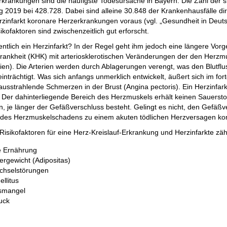
rkrankungen sind die häufigste Todesursache in Bayern. Die Zahl der 
 2019 bei 428.728. Dabei sind alleine 30.848 der Krankenhausfälle dir
zinfarkt koronare Herzerkrankungen voraus (vgl. „Gesundheit in Deut
isikofaktoren sind zwischenzeitlich gut erforscht.
entlich ein Herzinfarkt? In der Regel geht ihm jedoch eine längere Vorg
rankheit (KHK) mit arteriosklerotischen Veränderungen der den Herzm
ien). Die Arterien werden durch Ablagerungen verengt, was den Blutfl
nträchtigt. Was sich anfangs unmerklich entwickelt, äußert sich im for
 ausstrahlende Schmerzen in der Brust (Angina pectoris). Ein Herzinfark
. Der dahinterliegende Bereich des Herzmuskels erhält keinen Sauerst
, je länger der Gefäßverschluss besteht. Gelingt es nicht, den Gefäßve
 des Herzmuskelschadens zu einem akuten tödlichen Herzversagen k
Risikofaktoren für eine Herz-Kreislauf-Erkrankung und Herzinfarkte zäh
 Ernährung
ergewicht (Adipositas)
echselstörungen
llitus
smangel
uck