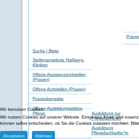
Präven
Suche | Biete
Stellenangebote Haßberg-
Kliniken
Offene Assistenzarztstellen
(Praxen)
Offene Arztstellen (Praxen)
Praxisübergabe
Offene Ausbildungsplätze
Wir benutzen Cookies
Pflege
Ausbildung zur
Wir nutzen Cookies auf unserer Website. Einige von ihnen sind essenzi
Pflegefachkraft
können selbst entscheiden, ob Sie die Cookies zulassen möchten. Bitte
Ausbildung
Pflegefachhelfer*in
Akzeptieren
Ablehnen