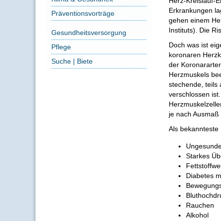
Herz-Kreislauf-E
Erkrankungen lag
Präventionsvorträge
gehen einem Her
Instituts). Die R
Gesundheitsversorgung
Doch was ist eig
Pflege
koronaren Herzk
Suche | Biete
der Koronararter
Herzmuskels beei
stechende, teils
verschlossen ist
Herzmuskelzellen
je nach Ausmaß
Als bekannteste 
Ungesunde
Starkes Üb
Fettstoffw
Diabetes me
Bewegung
Bluthochdr
Rauchen
Alkohol