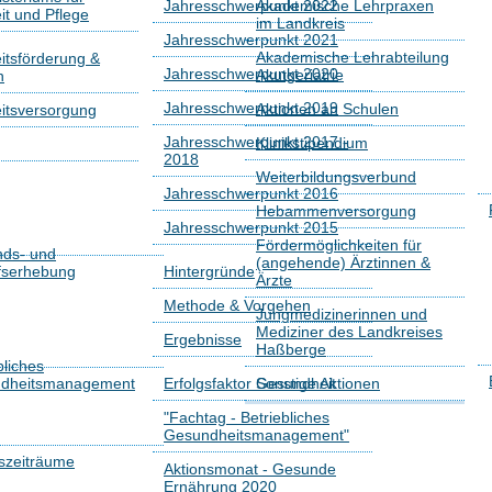
Jahresschwerpunkt 2022
Akademische Lehrpraxen
t und Pflege
im Landkreis
Jahresschwerpunkt 2021
Akademische Lehrabteilung
tsförderung &
Jahresschwerpunkt 2020
Akutgeriatrie
n
Jahresschwerpunkt 2019
Aktionen an Schulen
itsversorgung
Jahresschwerpunkt 2017 -
Klinikstipendium
2018
Weiterbildungsverbund
Jahresschwerpunkt 2016
Hebammenversorgung
Jahresschwerpunkt 2015
Fördermöglichkeiten für
nds- und
(angehende) Ärztinnen &
fserhebung
Hintergründe
Ärzte
Methode & Vorgehen
Jungmedizinerinnen und
Mediziner des Landkreises
Ergebnisse
Haßberge
bliches
dheitsmanagement
Erfolgsfaktor Gesundheit
Sonstige Aktionen
"Fachtag - Betriebliches
Gesundheitsmanagement"
szeiträume
Aktionsmonat - Gesunde
Ernährung 2020