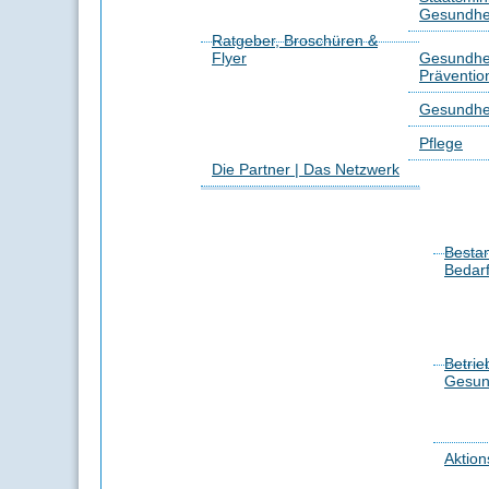
Gesundhei
Ratgeber, Broschüren &
Flyer
Gesundhei
Präventio
Gesundhe
Pflege
Die Partner | Das Netzwerk
Besta
Bedar
Betrie
Gesun
Aktion