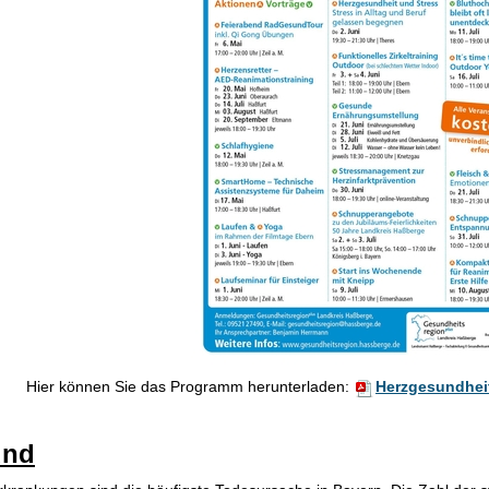
Hier können Sie das Programm herunterladen:
Herzgesundhei
und