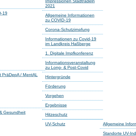
Impressionen Stadtradeln
2021
-19
Allgemeine Informationen
zu COVID-19
Corona-Schutzimpfung
Informationen zu Covid-19
im Landkreis Haßberge
1. Digitale Impfkonferenz
Informationsveranstaltung
zu Long- & Post-Covid
kt PräDepA / MentAL
Hintergründe
Förderung
Vorgehen
Ergebnisse
 & Gesundheit
Hitzeschutz
UV-Schutz
Allgemeine Infor
Standorte UV-Ind