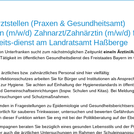
rztstellen (Praxen & Gesundheitsamt)
in (m/w/d) Zahnarzt/Zahnärztin (m/w/d) f
its-dienst am Landratsamt Haßberge
on Unterfranken sucht zum nächstmöglichen Zeitpunkt
eine/n Ärztin/A
e Tätigkeit im öffentlichen Gesundheitsdienst des Freistaates Bayern
ärztliches bzw. zahnärztliches Personal sind hier vielfältig:
nfektionsschutzes arbeiten Sie für Bürger und Institutionen als Anspre
zur Hygiene. Sie achten auf Einhaltung der Hygienestandards in öffen
d Gemeinschaftseinrichtungen (bspw. Schulen und Kitas). Bei Meldunge
rsuchungen und Schutzmaßnahmen.
nden in Fragestellungen zu Epidemiologie und Gesundheitsberichtsers
wortlich für sauberes Trinkwasser, untersuchen und bewerten Gefährd
In dieser Funktion wirken Sie eng mit bei der Politikberatung auf der E
ampagnen beraten Sie bezüglich eines gesunden Lebensstils und der Pr
 auch die ärztlichen Untersuchungen im Rahmen der Schuleingangsun