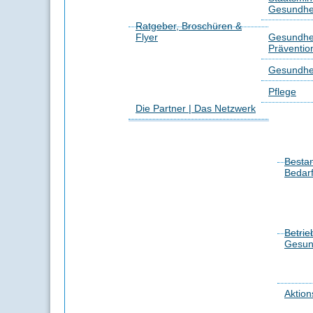
Gesundhei
Ratgeber, Broschüren &
Flyer
Gesundhei
Präventio
Gesundhe
Pflege
Die Partner | Das Netzwerk
Besta
Bedar
Betrie
Gesun
Aktion