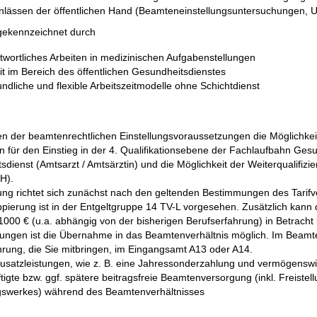
lässen der öffentlichen Hand (Beamteneinstellungsuntersuchungen, Un
t gekennzeichnet durch
twortliches Arbeiten in medizinischen Aufgabenstellungen
eit im Bereich des öffentlichen Gesundheitsdienstes
undliche und flexible Arbeitszeitmodelle ohne Schichtdienst
gen der beamtenrechtlichen Einstellungsvoraussetzungen die Möglichk
on für den Einstieg in der 4. Qualifikationsebene der Fachlaufbahn Ge
dienst (Amtsarzt / Amtsärztin) und die Möglichkeit der Weiterqualifiz
H).
ung richtet sich zunächst nach den geltenden Bestimmungen des Tarifver
ppierung ist in der Entgeltgruppe 14 TV-L vorgesehen. Zusätzlich kann
 1000 € (u.a. abhängig von der bisherigen Berufserfahrung) in Betrach
ungen ist die Übernahme in das Beamtenverhältnis möglich. Im Beamten
hrung, die Sie mitbringen, im Eingangsamt A13 oder A14.
 Zusatzleistungen, wie z. B. eine Jahressonderzahlung und vermögenswi
tigte bzw. ggf. spätere beitragsfreie Beamtenversorgung (inkl. Freistell
swerkes) während des Beamtenverhältnisses