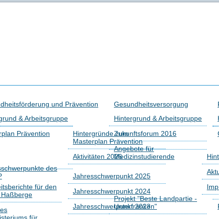
dheitsförderung und Prävention
Gesundheitsversorgung
grund & Arbeitsgruppe
Hintergrund & Arbeitsgruppe
plan Prävention
Hintergründe zum
Zukunftsforum 2016
Masterplan Prävention
Angebote für
Aktivitäten 2026
Medizinstudierende
Hin
sschwerpunkte des
Akt
P
Jahresschwerpunkt 2025
tsberichte für den
Imp
Jahresschwerpunkt 2024
s Haßberge
Projekt "Beste Landpartie -
Jahresschwerpunkt 2023
Unterfranken"
des
isteriums für