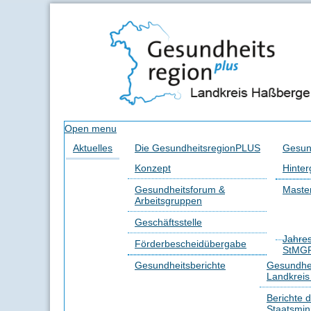
Open menu
Aktuelles
Die GesundheitsregionPLUS
Gesun
Konzept
Hinter
Gesundheitsforum &
Master
Arbeitsgruppen
Geschäftsstelle
Jahre
Förderbescheidübergabe
StMG
Gesundheitsberichte
Gesundhei
Landkrei
Berichte 
Staatsmin