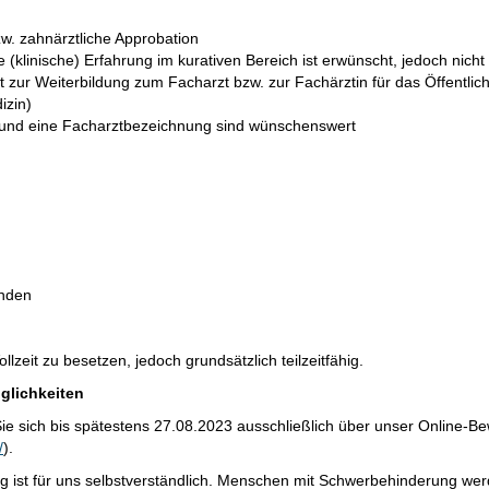
zw. zahnärztliche Approbation
 (klinische) Erfahrung im kurativen Bereich ist erwünscht, jedoch nicht
ft zur Weiterbildung zum Facharzt bzw. zur Fachärztin für das Öffentli
zin)
und eine Facharztbezeichnung sind wünschenswert
nden
Vollzeit zu besetzen, jedoch grundsätzlich teilzeitfähig.
lichkeiten
ie sich bis spätestens 27.08.2023 ausschließlich über unser Online-B
/
).
ng ist für uns selbstverständlich. Menschen mit Schwerbehinderung we