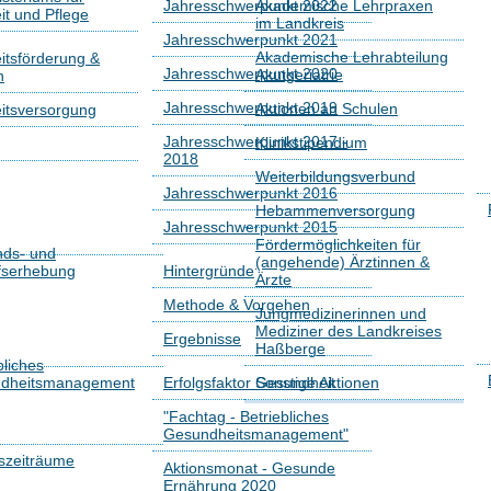
Jahresschwerpunkt 2022
Akademische Lehrpraxen
t und Pflege
im Landkreis
Jahresschwerpunkt 2021
Akademische Lehrabteilung
tsförderung &
Jahresschwerpunkt 2020
Akutgeriatrie
n
Jahresschwerpunkt 2019
Aktionen an Schulen
itsversorgung
Jahresschwerpunkt 2017 -
Klinikstipendium
2018
Weiterbildungsverbund
Jahresschwerpunkt 2016
Hebammenversorgung
Jahresschwerpunkt 2015
Fördermöglichkeiten für
nds- und
(angehende) Ärztinnen &
fserhebung
Hintergründe
Ärzte
Methode & Vorgehen
Jungmedizinerinnen und
Mediziner des Landkreises
Ergebnisse
Haßberge
bliches
dheitsmanagement
Erfolgsfaktor Gesundheit
Sonstige Aktionen
"Fachtag - Betriebliches
Gesundheitsmanagement"
szeiträume
Aktionsmonat - Gesunde
Ernährung 2020