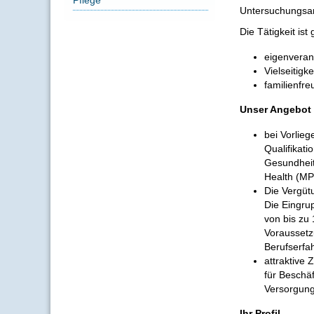
Untersuchungsan
Die Tätigkeit is
eigenveran
Vielseitigk
familienfre
Unser Angebot
bei Vorlie
Qualifikati
Gesundheits
Health (MP
Die Vergüt
Die Eingru
von bis zu
Voraussetz
Berufserfa
attraktive
für Beschäf
Versorgung
Ihr Profil