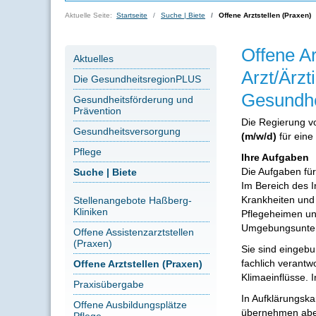
Aktuelle Seite:
Startseite
Suche | Biete
Offene Arztstellen (Praxen)
Offene A
Aktuelles
Arzt/Ärzt
Die GesundheitsregionPLUS
Gesundhe
Gesundheitsförderung und
Prävention
Die Regierung v
Gesundheitsversorgung
(m/w/d)
für ein
Pflege
Ihre Aufgaben
Die Aufgaben für 
Suche | Biete
Im Bereich des I
Krankheiten und 
Stellenangebote Haßberg-
Kliniken
Pflegeheimen un
Umgebungsunte
Offene Assistenzarztstellen
(Praxen)
Sie sind eingebu
fachlich verant
Offene Arztstellen (Praxen)
Klimaeinflüsse. 
Praxisübergabe
In Aufklärungsk
Offene Ausbildungsplätze
übernehmen aber
Pflege