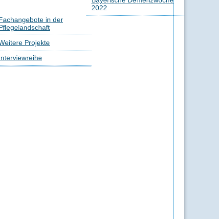
Bayerische Demenzwoche
2022
Fachangebote in der
Pflegelandschaft
Weitere Projekte
Interviewreihe