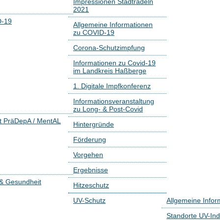
Impressionen Stadtradeln
2021
-19
Allgemeine Informationen
zu COVID-19
Corona-Schutzimpfung
Informationen zu Covid-19
im Landkreis Haßberge
1. Digitale Impfkonferenz
Informationsveranstaltung
zu Long- & Post-Covid
kt PräDepA / MentAL
Hintergründe
Förderung
Vorgehen
Ergebnisse
 & Gesundheit
Hitzeschutz
UV-Schutz
Allgemeine Infor
Standorte UV-Ind