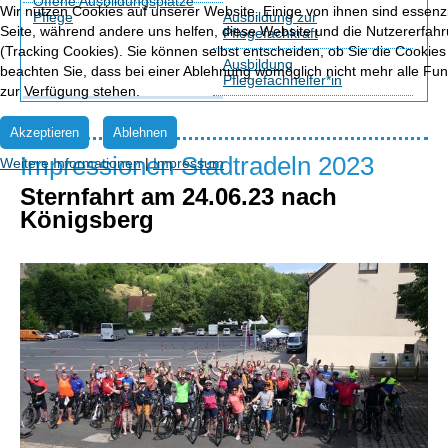
Offene Ausbildungsplätze
Wir nutzen Cookies auf unserer Website. Einige von ihnen sind essenzie
Pflege
Ausbildung zur
Seite, während andere uns helfen, diese Website und die Nutzererfah
Pflegefachkraft
(Tracking Cookies). Sie können selbst entscheiden, ob Sie die Cookies
Ausbildung
beachten Sie, dass bei einer Ablehnung womöglich nicht mehr alle Funk
Pflegefachhelfer*in
zur Verfügung stehen.
Akzeptieren
Ablehnen
Impressionen Stadtradeln 2023
Weitere Informationen
|
Impressum
Sternfahrt am 24.06.23 nach
Königsberg