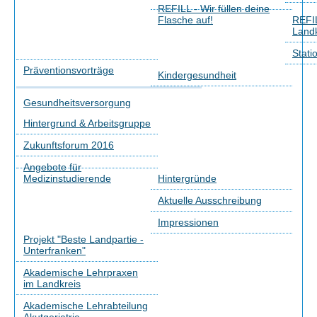
REFILL - Wir füllen deine
Flasche auf!
REFIL
Landk
Stati
Präventionsvorträge
Kindergesundheit
Gesundheitsversorgung
Hintergrund & Arbeitsgruppe
Zukunftsforum 2016
Angebote für
Medizinstudierende
Hintergründe
Aktuelle Ausschreibung
Impressionen
Projekt "Beste Landpartie -
Unterfranken"
Akademische Lehrpraxen
im Landkreis
Akademische Lehrabteilung