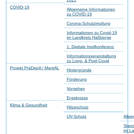
2021
COVID-19
Allgemeine Informationen
zu COVID-19
Corona-Schutzimpfung
Informationen zu Covid-19
im Landkreis Haßberge
1. Digitale Impfkonferenz
Informationsveranstaltung
zu Long- & Post-Covid
Projekt PräDepA / MentAL
Hintergründe
Förderung
Vorgehen
Ergebnisse
Klima & Gesundheit
Hitzeschutz
UV-Schutz
Allge
Stand
im La