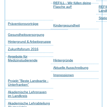
REFILL - Wir füllen deine
Flasche auf!
REFIL
Landk
Stati
Präventionsvorträge
Kindergesundheit
Gesundheitsversorgung
Hintergrund & Arbeitsgruppe
Zukunftsforum 2016
Angebote für
Medizinstudierende
Hintergründe
Aktuelle Ausschreibung
Impressionen
Projekt "Beste Landpartie -
Unterfranken"
Akademische Lehrpraxen
im Landkreis
Akademische Lehrabteilung