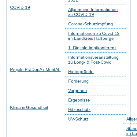
2021
COVID-19
Allgemeine Informationen
zu COVID-19
Corona-Schutzimpfung
Informationen zu Covid-19
im Landkreis Haßberge
1. Digitale Impfkonferenz
Informationsveranstaltung
zu Long- & Post-Covid
Projekt PräDepA / MentAL
Hintergründe
Förderung
Vorgehen
Ergebnisse
Klima & Gesundheit
Hitzeschutz
UV-Schutz
Allge
Stand
im La