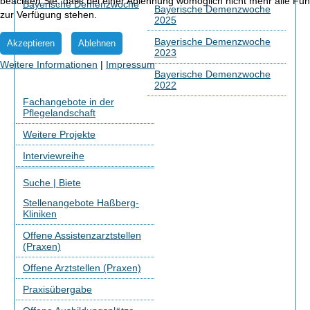
beachten Sie, dass bei einer Ablehnung womöglich nicht mehr alle Funk
Bayerische Demenzwoche
Bayerische Demenzwoche
zur Verfügung stehen.
2025
Bayerische Demenzwoche
Akzeptieren
Ablehnen
2023
Weitere Informationen
|
Impressum
Bayerische Demenzwoche
2022
Fachangebote in der
Pflegelandschaft
Weitere Projekte
Interviewreihe
Suche | Biete
Stellenangebote Haßberg-
Kliniken
Offene Assistenzarztstellen
(Praxen)
Offene Arztstellen (Praxen)
Praxisübergabe