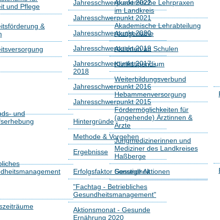
Jahresschwerpunkt 2022
Akademische Lehrpraxen
t und Pflege
im Landkreis
Jahresschwerpunkt 2021
Akademische Lehrabteilung
tsförderung &
Jahresschwerpunkt 2020
Akutgeriatrie
n
Jahresschwerpunkt 2019
Aktionen an Schulen
itsversorgung
Jahresschwerpunkt 2017 -
Klinikstipendium
2018
Weiterbildungsverbund
Jahresschwerpunkt 2016
Hebammenversorgung
Jahresschwerpunkt 2015
Fördermöglichkeiten für
nds- und
(angehende) Ärztinnen &
fserhebung
Hintergründe
Ärzte
Methode & Vorgehen
Jungmedizinerinnen und
Mediziner des Landkreises
Ergebnisse
Haßberge
bliches
dheitsmanagement
Erfolgsfaktor Gesundheit
Sonstige Aktionen
"Fachtag - Betriebliches
Gesundheitsmanagement"
szeiträume
Aktionsmonat - Gesunde
Ernährung 2020