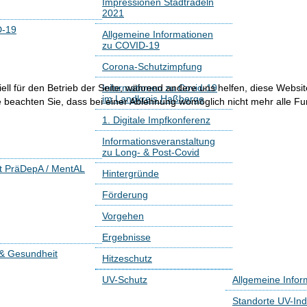
Impressionen Stadtradeln
2021
-19
Allgemeine Informationen
zu COVID-19
Corona-Schutzimpfung
ell für den Betrieb der Seite, während andere uns helfen, diese Websi
Informationen zu Covid-19
im Landkreis Haßberge
 beachten Sie, dass bei einer Ablehnung womöglich nicht mehr alle Fun
1. Digitale Impfkonferenz
Informationsveranstaltung
zu Long- & Post-Covid
kt PräDepA / MentAL
Hintergründe
Förderung
Vorgehen
Ergebnisse
 & Gesundheit
Hitzeschutz
UV-Schutz
Allgemeine Infor
Standorte UV-Ind