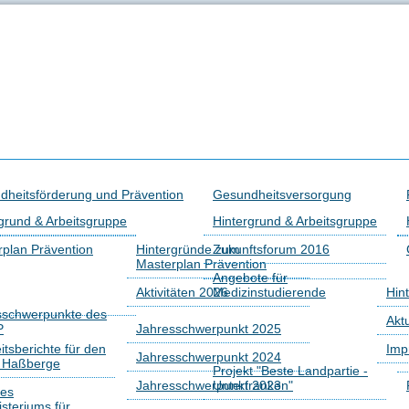
dheitsförderung und Prävention
Gesundheitsversorgung
grund & Arbeitsgruppe
Hintergrund & Arbeitsgruppe
plan Prävention
Hintergründe zum
Zukunftsforum 2016
Masterplan Prävention
Angebote für
Aktivitäten 2026
Medizinstudierende
Hin
sschwerpunkte des
Akt
P
Jahresschwerpunkt 2025
tsberichte für den
Imp
Jahresschwerpunkt 2024
s Haßberge
Projekt "Beste Landpartie -
Jahresschwerpunkt 2023
Unterfranken"
des
isteriums für