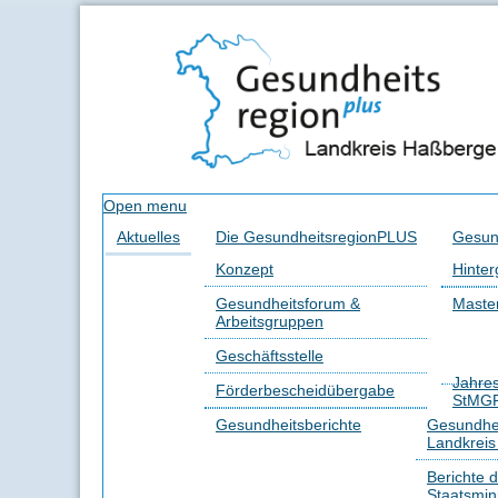
Open menu
Aktuelles
Die GesundheitsregionPLUS
Gesun
Konzept
Hinter
Gesundheitsforum &
Master
Arbeitsgruppen
Geschäftsstelle
Jahre
Förderbescheidübergabe
StMG
Gesundheitsberichte
Gesundhei
Landkrei
Berichte 
Staatsmin