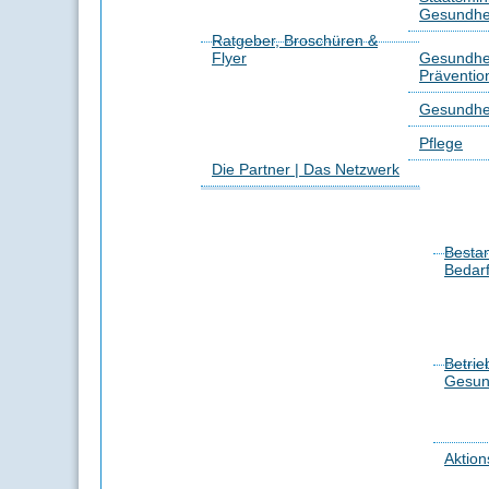
Gesundhei
Ratgeber, Broschüren &
Flyer
Gesundhei
Präventio
Gesundhe
Pflege
Die Partner | Das Netzwerk
Besta
Bedar
Betrie
Gesun
Aktion