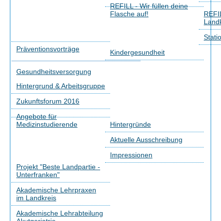
REFILL - Wir füllen deine
Flasche auf!
REFIL
Landk
Stati
Präventionsvorträge
Kindergesundheit
Gesundheitsversorgung
Hintergrund & Arbeitsgruppe
Zukunftsforum 2016
Angebote für
Medizinstudierende
Hintergründe
Aktuelle Ausschreibung
Impressionen
Projekt "Beste Landpartie -
Unterfranken"
Akademische Lehrpraxen
im Landkreis
Akademische Lehrabteilung