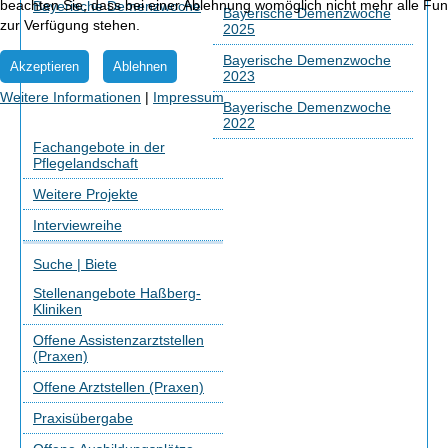
beachten Sie, dass bei einer Ablehnung womöglich nicht mehr alle Funk
Bayerische Demenzwoche
Bayerische Demenzwoche
zur Verfügung stehen.
2025
Bayerische Demenzwoche
Akzeptieren
Ablehnen
2023
Weitere Informationen
|
Impressum
Bayerische Demenzwoche
2022
Fachangebote in der
Pflegelandschaft
Weitere Projekte
Interviewreihe
Suche | Biete
Stellenangebote Haßberg-
Kliniken
Offene Assistenzarztstellen
(Praxen)
Offene Arztstellen (Praxen)
Praxisübergabe