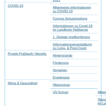
2021
COVID-19
Allgemeine Informationen
zu COVID-19
Corona-Schutzimpfung
Informationen zu Covid-19
im Landkreis Haßberge
1. Digitale Impfkonferenz
Informationsveranstaltung
zu Long- & Post-Covid
Projekt PräDepA / MentAL
Hintergründe
Förderung
Vorgehen
Ergebnisse
Klima & Gesundheit
Hitzeschutz
UV-Schutz
Allge
Stand
im La